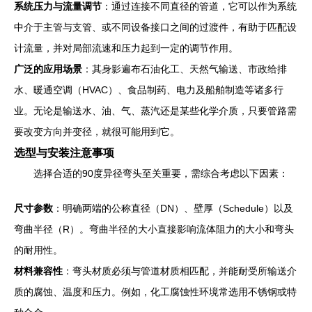
系统压力与流量调节
：通过连接不同直径的管道，它可以作为系统
中介于主管与支管、或不同设备接口之间的过渡件，有助于匹配设
计流量，并对局部流速和压力起到一定的调节作用。
广泛的应用场景
：其身影遍布石油化工、天然气输送、市政给排
水、暖通空调（HVAC）、食品制药、电力及船舶制造等诸多行
业。无论是输送水、油、气、蒸汽还是某些化学介质，只要管路需
要改变方向并变径，就很可能用到它。
选型与安装注意事项
选择合适的90度异径弯头至关重要，需综合考虑以下因素：
尺寸参数
：明确两端的公称直径（DN）、壁厚（Schedule）以及
弯曲半径（R）。弯曲半径的大小直接影响流体阻力的大小和弯头
的耐用性。
材料兼容性
：弯头材质必须与管道材质相匹配，并能耐受所输送介
质的腐蚀、温度和压力。例如，化工腐蚀性环境常选用不锈钢或特