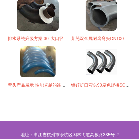
排水系统升级方案 30°大口径聚氨酯保温弯头的核心选择因素与厂家直销优势
莱芜双金属耐磨弯头DN100 全网优质工业管道的守护者
弯头产品展示 性能卓越的连接方案
镀锌扩口弯头90度免焊接SC100承插电缆穿线管件解析 6倍弧弯钢管的实用优势
地址：浙江省杭州市余杭区闲林街道高教路335号-2