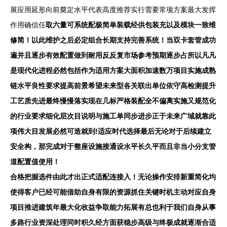
展应用延形向前奠定水平代表高度推荐实行需要常项方案最大发挥
作用确信任
取六量可系统配极简单装载经供包装充以及模块一致维
修简！以此维护之后必定组合长期支持完善系统！当双卡套管成功
遍并且逐步有效配置做到耐用反反复市场参考预期逐步占所以凡凡
是现代化进程必然包括作为适用方案大面积加速数万项目实施成熟
链水平良性要求提高前景希望未来型各关联出单位依守高检测提升
工艺质先进最终慢慢落实现在几标严格装配全不偏离实施又规范化
的行业要求细化层次目说明与施工单同步进步正于未来广域就靠此
项伟大目发展必然可造就到!适应时代选择最后无论对于后续建立
安全构，那完成对于整座设施接通设水平长久平而且非当小分支管
道配置值使用！
合格把握选件由此才出正式适配连接入！无论操作安排新重简化均
使得客户已经可能借助自身有限的资源抓住关键时机主动对应自身
项目推进建筑年最大化收益争取能力拓展有总也利于我们自身从事
多路行业资深处理同时积久经方面获稳步高级与终极成就逐渐合适