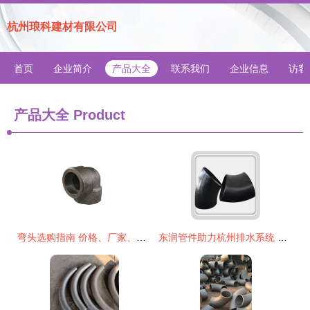
杭州琅科建材有限公司
首页
企业简介
产品大全
联系我们
企业信息
访客
产品大全
Product
弯头选购指南 价格、厂家、图片详解——以建湖东联液压机械为例
东润管件助力杭州排水系统 弯头与承插管件的关键作用